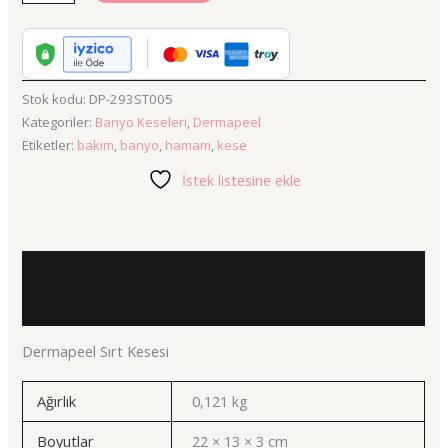
Stok kodu:
DP-293ST005
Kategoriler:
Banyo Keseleri
,
Dermapeel
Etiketler:
bakım
,
banyo
,
hamam
,
kese
İstek listesine ekle
Açıklama
Ek bilgi
Dermapeel Sırt Kesesi
Ağırlık
0,121 kg
Boyutlar
22 × 13 × 3 cm