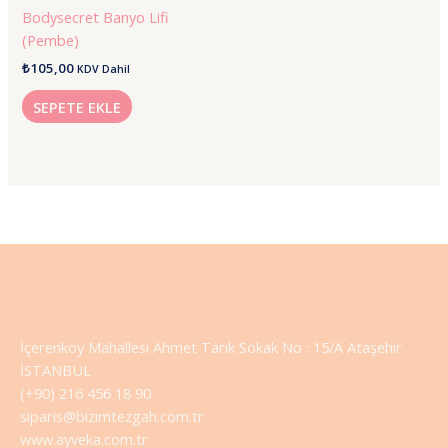
Bodysecret Banyo Lifi
(Pembe)
₺
105,00
KDV Dahil
SEPETE EKLE
İçerenköy Mahallesi Ahmet Tarık Sokak No : 15/A Ataşehir
İSTANBUL
(+90) 216 456 18 90
siparis@bizimtezgah.com.tr
www.ayveka.com.tr