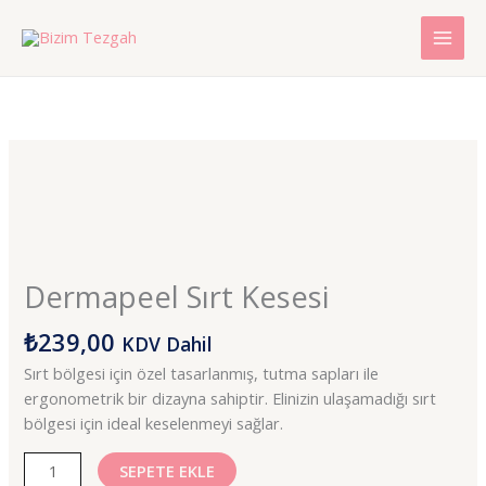
İçeriğe
atla
Dermapeel
Sırt
Kesesi
adet
Dermapeel Sırt Kesesi
₺
239,00
KDV Dahil
Sırt bölgesi için özel tasarlanmış, tutma sapları ile
ergonometrik bir dizayna sahiptir. Elinizin ulaşamadığı sırt
bölgesi için ideal keselenmeyi sağlar.
SEPETE EKLE