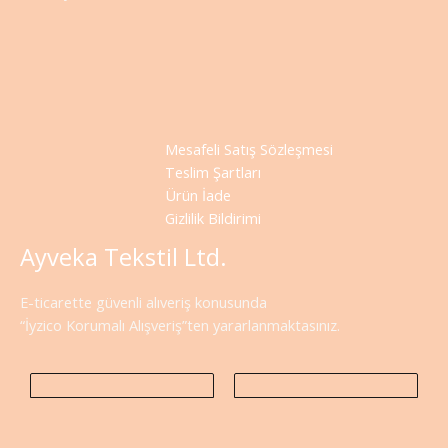
Mesafeli Satış Sözleşmesi
Teslim Şartları
Ürün İade
Gizlilik Bildirimi
Ayveka Tekstil Ltd.
E-ticarette güvenli alıveriş konusunda
“İyzico Korumalı Alışveriş”ten yararlanmaktasınız.