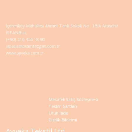
İçerenköy Mahallesi Ahmet Tarık Sokak No : 15/A Ataşehir
İSTANBUL
(+90) 216 456 18 90
siparis@bizimtezgah.com.tr
www.ayveka.com.tr
Mesafeli Satış Sözleşmesi
Teslim Şartları
Ürün İade
Gizlilik Bildirimi
Ayveka Tekstil Ltd.