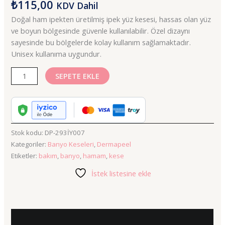
₺
115,00
KDV Dahil
Doğal ham ipekten üretilmiş ipek yüz kesesi, hassas olan yüz
ve boyun bölgesinde güvenle kullanılabilir. Özel dizaynı
sayesinde bu bölgelerde kolay kullanım sağlamaktadır.
Unisex kullanıma uygundur.
SEPETE EKLE
Stok kodu:
DP-293İY007
Kategoriler:
Banyo Keseleri
,
Dermapeel
Etiketler:
bakım
,
banyo
,
hamam
,
kese
İstek listesine ekle
Açıklama